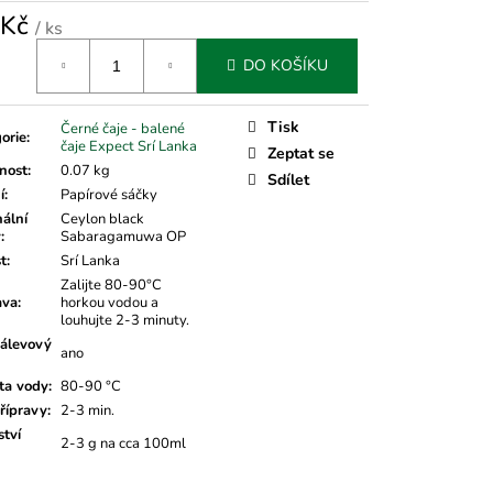
 Kč
/ ks
á
DO KOŠÍKU
Tisk
Černé čaje - balené
orie
:
čaje Expect Srí Lanka
Zeptat se
nost
:
0.07 kg
Sdílet
í
:
Papírové sáčky
nální
Ceylon black
v
:
Sabaragamuwa OP
t
:
Srí Lanka
Zalijte 80-90°C
ava
:
horkou vodou a
louhujte 2-3 minuty.
álevový
ano
ta vody
:
80-90 °C
řípravy
:
2-3 min.
tví
2-3 g na cca 100ml