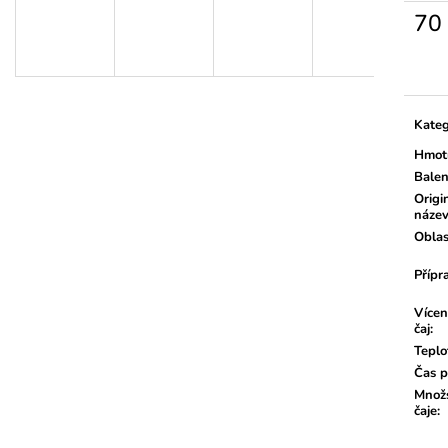
70
Měrn
cena:
Kateg
Hmot
Balen
Origi
náze
Oblas
Přípr
Vícen
čaj
:
Teplo
Čas p
Množs
čaje
: