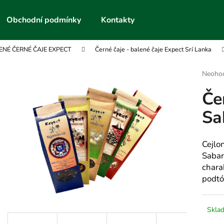
Obchodní podmínky
Kontakty
ENÉ ČERNÉ ČAJE EXPECT
Černé čaje - balené čaje Expect Srí Lanka
Co potřebujete najít?
Průmě
Neoho
hodnoc
Če
produk
HLEDAT
je
Sa
0,0
z
5
Doporučujeme
hvězdič
Cejlon
Sabar
chara
podt
Skla