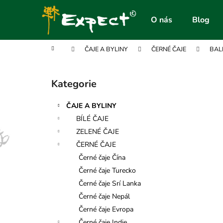
K
Přejít
na
o
O nás
Blog
obsah
Zpět
Zpět
š
do
do
í
Domů
ČAJE A BYLINY
ČERNÉ ČAJE
BAL
obchodu
obchodu
k
P
o
Kategorie
Přeskočit
s
kategorie
t
ČAJE A BYLINY
r
BÍLÉ ČAJE
a
ZELENÉ ČAJE
n
ČERNÉ ČAJE
n
Černé čaje Čína
í
Černé čaje Turecko
p
Černé čaje Srí Lanka
a
Černé čaje Nepál
n
Černé čaje Evropa
e
Černé čaje Indie