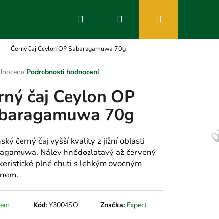
Hledat
Přihlášení
Nákupní
Černý čaj Ceylon OP Sabaragamuwa 70g
košík
rné
dnoceno
Podrobnosti hodnocení
ení
rný čaj Ceylon OP
tu
baragamuwa 70g
ek.
ský černý čaj vyšší kvality z jižní oblasti
agamuwa. Nálev hnědozlatavý až červený
keristické plné chuti s lehkým ovocným
ónem.
dem
Kód:
Y3004SO
Značka:
Expect