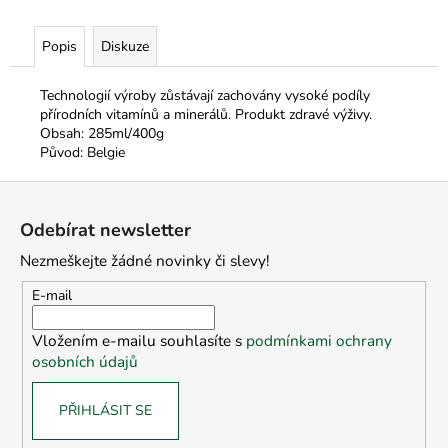
č
u
j
Popis
Diskuze
e
m
Technologií výroby zůstávají zachovány vysoké podíly
e
přírodních vitamínů a minerálů. Produkt zdravé výživy.
Obsah: 285ml/400g
Původ: Belgie
Z
á
Odebírat newsletter
p
Nezmeškejte žádné novinky či slevy!
a
t
E-mail
í
Vložením e-mailu souhlasíte s
podmínkami ochrany
osobních údajů
PŘIHLÁSIT SE