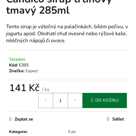
je
a
tmavý 285ml
0,0
z
j
5
í
hvězdiček.
Tento sirup je výtečný na palačinkách, bílém pečivu, v
t
jogurtu apod. Obohatí chuť ovesné nebo rýžové kaše,
?
mléčných nápojů či ovoce.
Skladem
Kód:
E393
HLEDAT
Značka:
Expect
141 Kč
/ ks
Měrná
D
DO KOŠÍKU
cena:
o
p
o
Zeptat se
Sdílet
r
u
Kategorie
:
Cukr