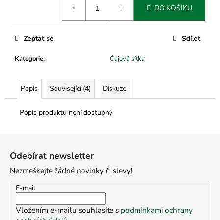
č
Měrná
DO KOŠÍKU
cena:
u
j
e
Zeptat se
Sdílet
m
e
Kategorie
:
Čajová sítka
Popis
Související (4)
Diskuze
Popis produktu není dostupný
Z
á
Odebírat newsletter
p
Nezmeškejte žádné novinky či slevy!
a
t
E-mail
í
Vložením e-mailu souhlasíte s
podmínkami ochrany