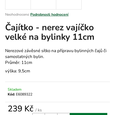
a
j
Průměrné
Neohodnoceno
Podrobnosti hodnocení
í
hodnocení
Čajítko - nerez vajíčko
produktu
t
je
?
velké na bylinky 11cm
0,0
z
5
hvězdiček.
Nerezové závěsné sítko na přípravu bylinných čajů či
samostatných bylin.
HLEDAT
Průměr: 11cm
výška: 9,5cm
D
o
Skladem
p
Kód:
E6089322
o
r
239 Kč
u
/ ks