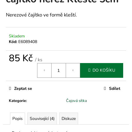
je
a
0,0
z
j
Nerezové čajítko ve formě kleští.
5
í
hvězdiček.
t
Skladem
?
Kód:
E6089408
85 Kč
/ ks
Měrná
HLEDAT
DO KOŠÍKU
cena:
Zeptat se
Sdílet
D
o
Kategorie
:
Čajová sítka
p
o
Popis
Související (4)
Diskuze
r
u