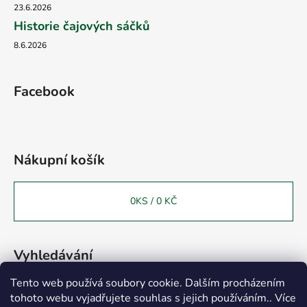
23.6.2026
Historie čajových sáčků
8.6.2026
Facebook
Nákupní košík
0
KS /
0 KČ
Vyhledávání
Tento web používá soubory cookie. Dalším procházením
tohoto webu vyjadřujete souhlas s jejich používáním.. Více
HLEDAT
Vážení zákazníci, chtěli bychom Vás informovat o otevření