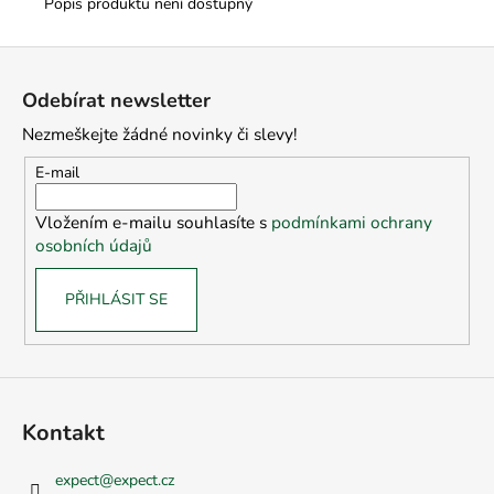
č
Popis produktu není dostupný
u
j
Z
e
á
m
Odebírat newsletter
p
e
Nezmeškejte žádné novinky či slevy!
a
t
E-mail
í
Vložením e-mailu souhlasíte s
podmínkami ochrany
osobních údajů
PŘIHLÁSIT SE
Kontakt
expect
@
expect.cz