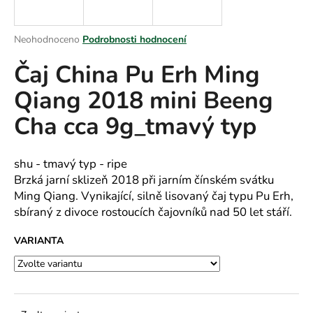
a
j
Průměrné
Neohodnoceno
Podrobnosti hodnocení
í
hodnocení
Čaj China Pu Erh Ming
produktu
t
je
?
Qiang 2018 mini Beeng
0,0
z
Cha cca 9g_tmavý typ
5
hvězdiček.
HLEDAT
shu - tmavý typ - ripe
Brzká jarní sklizeň 2018 při jarním čínském svátku
Ming Qiang. Vynikající, silně lisovaný čaj typu Pu Erh,
sbíraný z divoce rostoucích čajovníků nad 50 let stáří.
D
o
VARIANTA
p
o
r
u