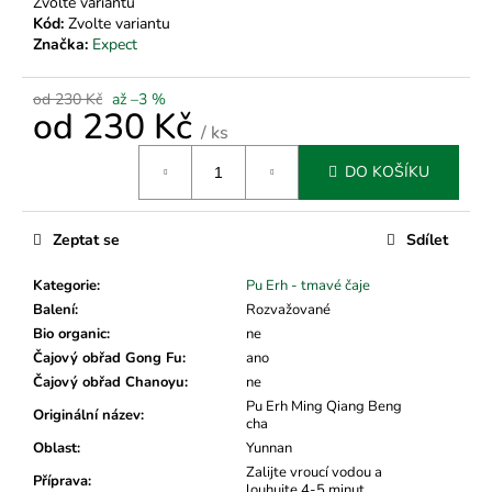
č
Zvolte variantu
u
Kód:
Zvolte variantu
Značka:
Expect
j
e
m
od 230 Kč
až –3 %
od
230 Kč
e
/ ks
Měrná
DO KOŠÍKU
cena:
Zeptat se
Sdílet
Kategorie
:
Pu Erh - tmavé čaje
Balení
:
Rozvažované
Bio organic
:
ne
Čajový obřad Gong Fu
:
ano
Čajový obřad Chanoyu
:
ne
Pu Erh Ming Qiang Beng
Originální název
:
cha
Oblast
:
Yunnan
Zalijte vroucí vodou a
Příprava
:
louhujte 4-5 minut.