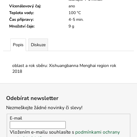
Vícenálevový čaj
:
ano
Teplota vody
:
100 °C
Čas přípravy
:
4-5 min.
Množství čaje
:
9 g
Popis
Diskuze
oblast a rok sběru: Xishuangbanna Menghai region rok
2018
Z
á
Odebírat newsletter
p
Nezmeškejte žádné novinky či slevy!
a
t
E-mail
í
Vložením e-mailu souhlasíte s
podmínkami ochrany