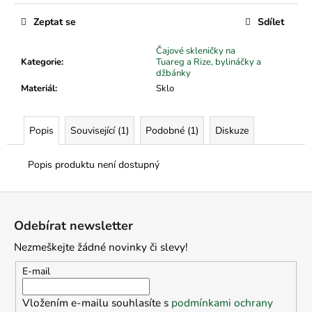
č
u
Zeptat se
Sdílet
j
e
Čajové skleničky na
m
Kategorie
:
Tuareg a Rize, bylináčky a
džbánky
e
Materiál
:
Sklo
Popis
Související (1)
Podobné (1)
Diskuze
Popis produktu není dostupný
Z
á
Odebírat newsletter
p
Nezmeškejte žádné novinky či slevy!
a
t
E-mail
í
Vložením e-mailu souhlasíte s
podmínkami ochrany