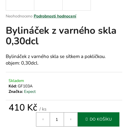
a
j
Průměrné
Neohodnoceno
Podrobnosti hodnocení
í
hodnocení
Bylináček z varného skla
produktu
t
je
?
0,30dcl
0,0
z
5
hvězdiček.
Bylináček z varného skla se sítkem a pokličkou.
objem: 0,30dcl.
HLEDAT
Skladem
Kód:
GF103A
D
Značka:
Expect
o
p
410 Kč
/ ks
o
Měrná
r
DO KOŠÍKU
cena:
u