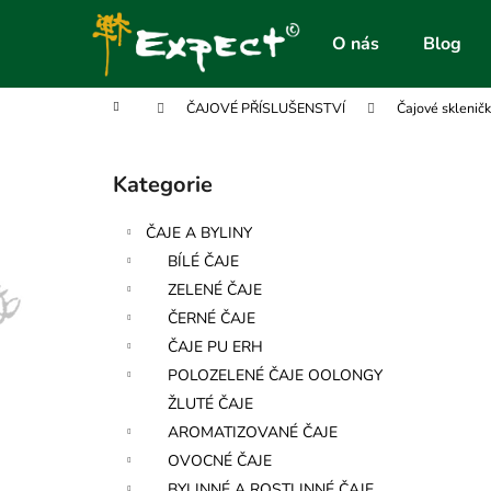
K
Přejít
na
o
O nás
Blog
obsah
Zpět
Zpět
š
do
do
í
Domů
ČAJOVÉ PŘÍSLUŠENSTVÍ
Čajové skleničk
obchodu
obchodu
k
P
o
Kategorie
Přeskočit
s
kategorie
t
ČAJE A BYLINY
r
BÍLÉ ČAJE
a
ZELENÉ ČAJE
n
ČERNÉ ČAJE
n
ČAJE PU ERH
í
POLOZELENÉ ČAJE OOLONGY
p
ŽLUTÉ ČAJE
a
AROMATIZOVANÉ ČAJE
n
OVOCNÉ ČAJE
e
BYLINNÉ A ROSTLINNÉ ČAJE