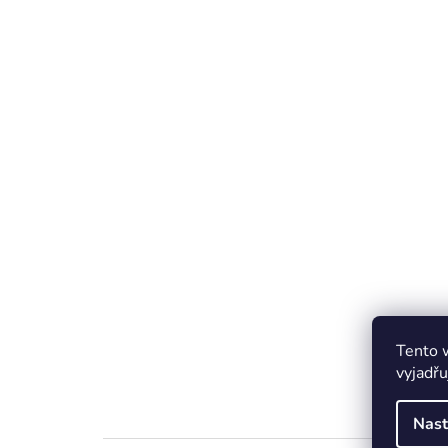
Tento 
vyjadřu
Nast