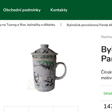
Obchodní podmínky
Kontakty
y na Tuareg a Rize, bylináčky a džbánky
Bylináček porcelánový Panda bí
Co potřebujete najít?
Průmě
Neoho
hodnoc
By
produk
HLEDAT
je
Pa
0,0
z
5
Doporučujeme
hvězdič
Čínsk
motiv
Skla
14
Měrn