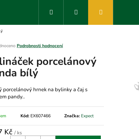
Hledat
Přihlášení
Nákupní
lý
košík
rné
dnoceno
Podrobnosti hodnocení
ení
lináček porcelánový
tu
nda bílý
ek.
ý porcelánový hrnek na bylinky a čaj s
em pandy..
dem
Kód:
EX607466
Značka:
Expect
7 Kč
/ ks
á