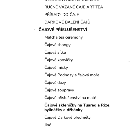
l
RUČNĚ VÁZANÉ ČAJE ART TEA
PŘÍSADY DO ČAJE
DÁRKOVÉ BALENÍ ČAJŮ
ČAJOVÉ PŘÍSLUŠENSTVÍ
Matcha tea ceremony
Čajové zhongy
Čajová sítka
Čajové konvičky
Čajové misky
Čajové Podnosy a čajová moře
Čajové dózy
Čajové soupravy
Čajové příslušenství na maté
Čajové skleničky na Tuareg a Rize,
bylináčky a džbánky
Čajové Darkové předměty
Jiné