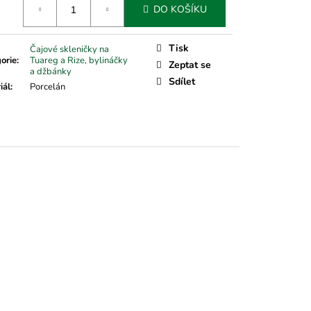
DO KOŠÍKU
Tisk
Čajové skleničky na
orie
:
Tuareg a Rize, bylináčky
Zeptat se
a džbánky
Sdílet
iál
:
Porcelán