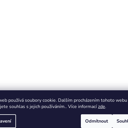
web používá soubory cookie. Dalším procházením tohoto webu
jete souhlas s jejich používáním.. Více informací
zde
.
avení
Odmítnout
Souh