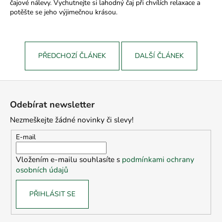
čajové nálevy. Vychutnejte si lahodný čaj při chvílích relaxace a
potěšte se jeho výjimečnou krásou.
PŘEDCHOZÍ ČLÁNEK
DALŠÍ ČLÁNEK
Z
á
Odebírat newsletter
p
Nezmeškejte žádné novinky či slevy!
a
t
E-mail
í
Vložením e-mailu souhlasíte s
podmínkami ochrany
osobních údajů
PŘIHLÁSIT SE