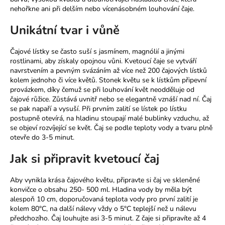
č
nehořkne ani při delším nebo vícenásobném louhování čaje.
u
j
Unikátní tvar i vůně
e
m
Čajové lístky se často suší s jasmínem, magnólií a jinými
e
rostlinami, aby získaly opojnou vůni. Kvetoucí čaje se vytváří
navrstvením a pevným svázáním až více než 200 čajových lístků
kolem jednoho či více květů. Stonek květu se k lístkům připevní
provázkem, díky čemuž se při louhování květ neodděluje od
čajové růžice. Zůstává uvnitř nebo se elegantně vznáší nad ní. Čaj
se pak napaří a vysuší. Při prvním zalití se lístek po lístku
postupně otevírá, na hladinu stoupají malé bublinky vzduchu, až
se objeví rozvíjející se květ. Čaj se podle teploty vody a tvaru plně
otevře do 3-5 minut.
Jak si připravit kvetoucí čaj
Aby vynikla krása čajového květu, připravte si čaj ve skleněné
konvičce o obsahu 250- 500 ml. Hladina vody by měla být
alespoň 10 cm, doporučovaná teplota vody pro první zalití je
kolem 80°C, na další nálevy vždy o 5°C teplejší než u nálevu
předchozího. Čaj louhujte asi 3-5 minut. Z čaje si připravíte až 4