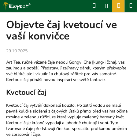
K
Přejít
Hledat
Nákup
M
Přihlášení
na
o
obsah
Zpět
Zpět
košík
š
Objevte čaj kvetoucí ve
í
C
vaší konvičce
k
o
p
29.10.2025
o
Art Tea, ručně vázané čaje neboli Gongyi Cha [kung-i čcha], vás
t
zaujmou a potěší. Představují zajímavý dárek, kterým překvapíte
ř
své blízké, ale i vizuální a chuťový zážitek pro vás samotné.
e
Kvetoucí čaj přináší novou inspiraci ve světě fantazie.
b
Kvetoucí čaj
u
j
Kvetoucí čaj vytváří dokonalé kouzlo. Po zalití vodou se malá
e
pevná kulička složená z čajových lístků přímo před vašima očima
rozvine v zelenou růžici, ze které vypluje malebný barevný květ.
t
Kvetoucí čaje krásně vypadají a lahodně chutnají i voní. Tyto
e
tvarované čaje představují čínskou specialitu protkanou uměním
ve zpracování čaje.
n