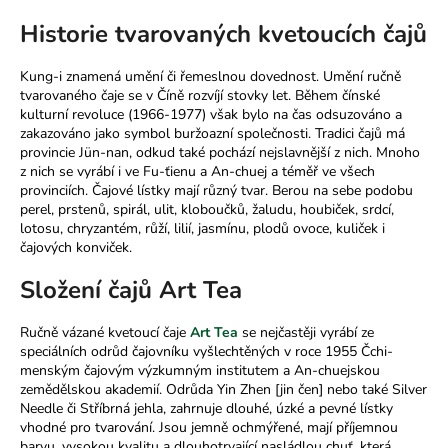
a
Historie tvarovaných kvetoucích čajů
j
í
Kung-i znamená umění či řemeslnou dovednost. Umění ručně
tvarovaného čaje se v Číně rozvíjí stovky let. Během čínské
t
kulturní revoluce (1966-1977) však bylo na čas odsuzováno a
?
zakazováno jako symbol buržoazní společnosti. Tradici čajů má
provincie Jün-nan, odkud také pochází nejslavnější z nich. Mnoho
z nich se vyrábí i ve Fu-ťienu a An-chuej a téměř ve všech
provinciích. Čajové lístky mají různý tvar. Berou na sebe podobu
perel, prstenů, spirál, ulit, kloboučků, žaludu, houbiček, srdcí,
lotosu, chryzantém, růží, lilií, jasmínu, plodů ovoce, kuliček i
HLEDAT
čajových konviček.
Složení čajů Art Tea
D
Ručně vázané kvetoucí čaje
Art Tea
se nejčastěji vyrábí ze
o
speciálních odrůd čajovníku vyšlechtěných v roce 1955 Čchi-
p
menským čajovým výzkumným institutem a An-chuejskou
o
zemědělskou akademií. Odrůda Yin Zhen [jin čen] nebo také Silver
r
Needle či Stříbrná jehla, zahrnuje dlouhé, úzké a pevné lístky
u
vhodné pro tvarování. Jsou jemně ochmýřené, mají příjemnou
barvu, vysokou kvalitu a dlouhotrvající nasládlou chuť, která