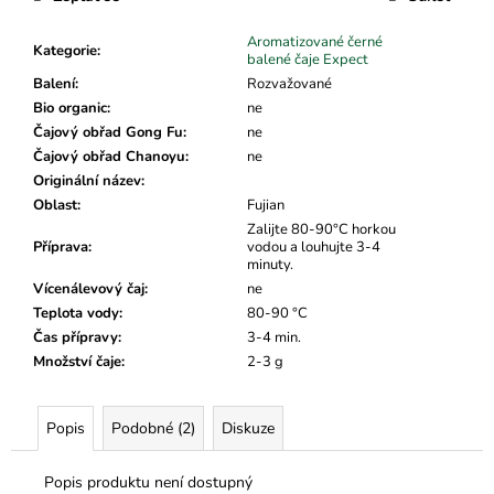
č
u
Aromatizované černé
j
Kategorie
:
balené čaje Expect
e
Balení
:
Rozvažované
m
Bio organic
:
ne
e
Čajový obřad Gong Fu
:
ne
Čajový obřad Chanoyu
:
ne
Originální název
:
Oblast
:
Fujian
Zalijte 80-90°C horkou
Příprava
:
vodou a louhujte 3-4
minuty.
Vícenálevový čaj
:
ne
Teplota vody
:
80-90 °C
Čas přípravy
:
3-4 min.
Množství čaje
:
2-3 g
Popis
Podobné (2)
Diskuze
Popis produktu není dostupný