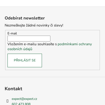
Z
á
Odebírat newsletter
p
Nezmeškejte žádné novinky či slevy!
a
t
E-mail
í
Vložením e-mailu souhlasíte s
podmínkami ochrany
osobních údajů
PŘIHLÁSIT SE
Kontakt
expect
@
expect.cz
602 473 808