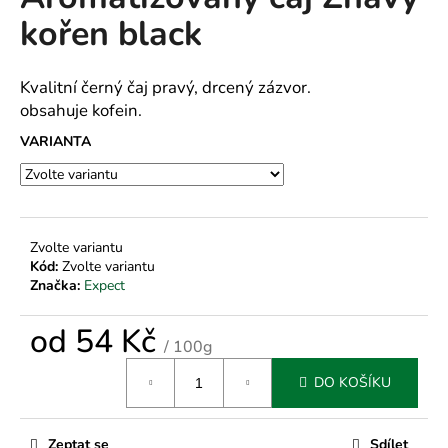
je
a
kořen black
0,0
z
j
5
í
hvězdiček.
Kvalitní černý čaj pravý, drcený zázvor.
t
obsahuje kofein.
?
VARIANTA
HLEDAT
Zvolte variantu
Kód:
Zvolte variantu
Značka:
Expect
D
od
54 Kč
o
/ 100g
p
Měrná
o
DO KOŠÍKU
cena:
r
u
Zeptat se
Sdílet