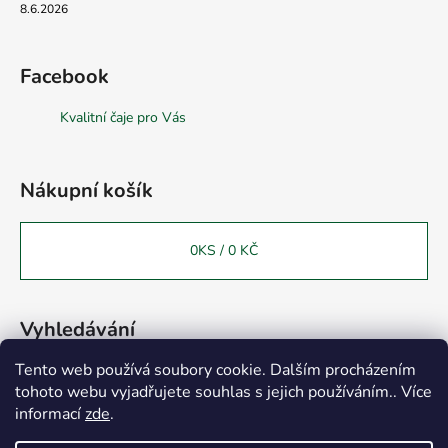
8.6.2026
Facebook
Kvalitní čaje pro Vás
Nákupní košík
0
KS /
0 KČ
Vyhledávání
Tento web používá soubory cookie. Dalším procházením
tohoto webu vyjadřujete souhlas s jejich používáním.. Více
HLEDAT
Vážení zákazníci, chtěli bychom Vás informovat o otevření
informací
zde
.
provozovny v Turnově 51101 na adrese 28.října č.p.816.
Provozovnu (sklad-prodejnu) v Hořicích jsme již k 30.4.2025