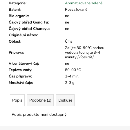
č
Kategorie
:
Aromatizované zelené
u
Balení
:
Rozvažované
j
Bio organic
:
ne
e
Čajový obřad Gong Fu
:
ne
m
Čajový obřad Chanoyu
:
ne
e
Originální název
:
Oblast
:
Čína
Zalijte 80-90°C horkou
Příprava
:
vodou a louhujte 3-4
minuty /vícekrát/.
Vícenálevový čaj
:
ne
Teplota vody
:
80-90 °C
Čas přípravy
:
3-4 min.
Množství čaje
:
2-3 g
Popis
Podobné (2)
Diskuze
Popis produktu není dostupný
Z