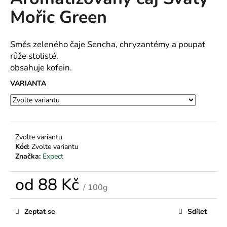
je
a
Mořic Green
0,0
z
j
5
í
hvězdiček.
Směs zeleného čaje Sencha, chryzantémy a poupat
t
růže stolisté.
?
obsahuje kofein.
VARIANTA
HLEDAT
Zvolte variantu
Kód:
Zvolte variantu
Značka:
Expect
D
o
od
88 Kč
p
/ 100g
o
Měrná
r
cena:
Zeptat se
Sdílet
u