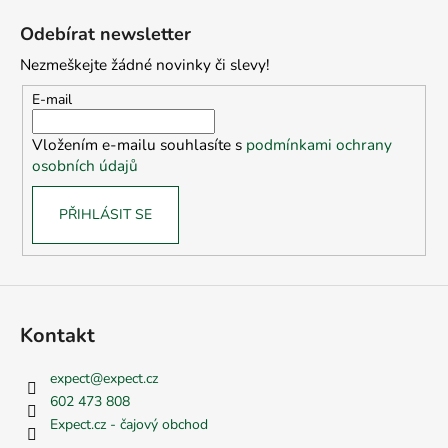
á
Odebírat newsletter
p
Nezmeškejte žádné novinky či slevy!
a
t
E-mail
í
Vložením e-mailu souhlasíte s
podmínkami ochrany
osobních údajů
PŘIHLÁSIT SE
Kontakt
expect
@
expect.cz
602 473 808
Expect.cz - čajový obchod