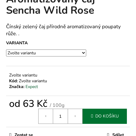
je
a
Sencha Wild Rose
0,0
z
j
5
í
hvězdiček.
Čínský zelený čaj přírodně aromatizovaný poupaty
t
růže. .
?
VARIANTA
HLEDAT
Zvolte variantu
Kód:
Zvolte variantu
Značka:
Expect
D
od
63 Kč
o
/ 100g
p
Měrná
o
DO KOŠÍKU
cena:
r
u
Zeptat se
Sdílet