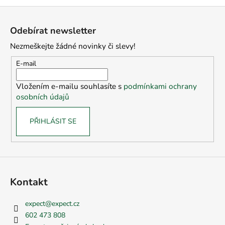
Z
á
Odebírat newsletter
p
Nezmeškejte žádné novinky či slevy!
a
t
E-mail
í
Vložením e-mailu souhlasíte s
podmínkami ochrany
osobních údajů
PŘIHLÁSIT SE
Kontakt
expect
@
expect.cz
602 473 808