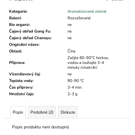
č
u
Kategorie
:
Aromatizované zelené
j
Balení
:
Rozvažované
e
Bio organic
:
ne
m
Čajový obřad Gong Fu
:
ne
e
Čajový obřad Chanoyu
:
ne
Originální název
:
Oblast
:
Čína
Zalijte 80-90°C horkou
Příprava
:
vodou a louhujte 3-4
minuty /vícekrát/.
Vícenálevový čaj
:
ne
Teplota vody
:
80-90 °C
Čas přípravy
:
3-4 min.
Množství čaje
:
2-3 g
Popis
Podobné (2)
Diskuze
Popis produktu není dostupný