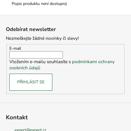
Popis produktu není dostupný
Z
á
Odebírat newsletter
p
Nezmeškejte žádné novinky či slevy!
a
t
E-mail
í
Vložením e-mailu souhlasíte s
podmínkami ochrany
osobních údajů
PŘIHLÁSIT SE
Kontakt
expect
@
expect.cz