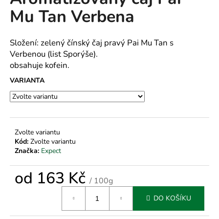
je
a
Mu Tan Verbena
0,0
z
j
5
í
hvězdiček.
Složení: zelený čínský čaj pravý Pai Mu Tan s
t
Verbenou (list Sporýše).
?
obsahuje kofein.
VARIANTA
HLEDAT
Zvolte variantu
Kód:
Zvolte variantu
Značka:
Expect
D
o
od
163 Kč
p
/ 100g
o
Měrná
r
DO KOŠÍKU
cena:
u