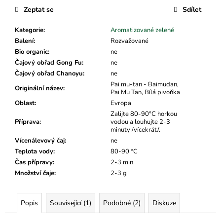
č
Zeptat se
Sdílet
u
j
Kategorie
:
Aromatizované zelené
e
Balení
:
Rozvažované
m
Bio organic
:
ne
e
Čajový obřad Gong Fu
:
ne
Čajový obřad Chanoyu
:
ne
Pai mu-tan - Baimudan,
Originální název
:
Pai Mu Tan, Bílá pivoňka
Oblast
:
Evropa
Zalijte 80-90°C horkou
Příprava
:
vodou a louhujte 2-3
minuty /vícekrát/.
Vícenálevový čaj
:
ne
Teplota vody
:
80-90 °C
Čas přípravy
:
2-3 min.
Množství čaje
:
2-3 g
Popis
Související (1)
Podobné (2)
Diskuze