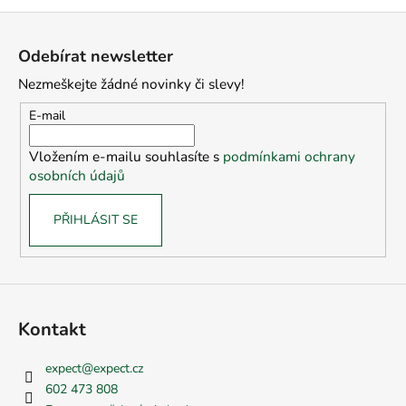
Z
á
Odebírat newsletter
p
Nezmeškejte žádné novinky či slevy!
a
t
E-mail
í
Vložením e-mailu souhlasíte s
podmínkami ochrany
osobních údajů
PŘIHLÁSIT SE
Kontakt
expect
@
expect.cz
602 473 808