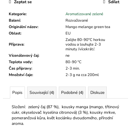
č
Zeptat se
Sdílet
u
j
Kategorie
:
Aromatizované zelené
e
Balení
:
Rozvažované
m
Originální název
:
Mango melange green tea
e
Oblast
:
EU
Zalijte 80-90°C horkou
Příprava
:
vodou a louhujte 2-3
minuty /vícekrát/.
Vícenálevový čaj
:
ne
Teplota vody
:
80-90 °C
Čas přípravy
:
2-3 min.
Množství čaje
:
2-3 g na cca 200ml
Popis
Související (4)
Podobné (4)
Diskuze
Složení:
zelený čaj (87 %), kousky manga (mango, třtinový
cukr, okyselovač: kyselina citronová) (3 %), kousky mrkve,
pomerančová kůra, květ kociánku dvoudomého, přírodní
aroma.