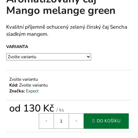
je
a
Mango melange green
0,0
z
j
5
í
hvězdiček.
Kvalitní příjemně ochucený zelený čínský čaj Sencha
t
sladkým mangem.
?
VARIANTA
HLEDAT
Zvolte variantu
Kód:
Zvolte variantu
Značka:
Expect
D
o
od
130 Kč
/ ks
p
Měrná
o
DO KOŠÍKU
cena:
r
u