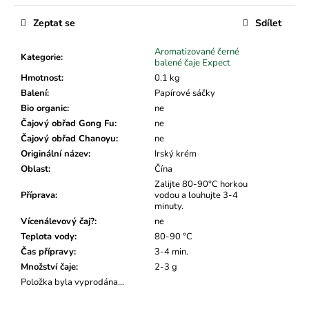
č
Měrná
u
cena:
Zeptat se
Sdílet
j
e
Aromatizované černé
Kategorie
:
m
balené čaje Expect
e
Hmotnost
:
0.1 kg
Balení
:
Papírové sáčky
Bio organic
:
ne
Čajový obřad Gong Fu
:
ne
Čajový obřad Chanoyu
:
ne
Originální název
:
Irský krém
Oblast
:
Čína
Zalijte 80-90°C horkou
Příprava
:
vodou a louhujte 3-4
minuty.
Vícenálevový čaj?
:
ne
Teplota vody
:
80-90 °C
Čas přípravy
:
3-4 min.
Množství čaje
:
2-3 g
Položka byla vyprodána…