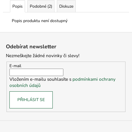
Popis
Podobné (2)
Diskuze
Popis produktu není dostupný
Z
á
Odebírat newsletter
p
Nezmeškejte žádné novinky či slevy!
a
t
E-mail
í
Vložením e-mailu souhlasíte s
podmínkami ochrany
osobních údajů
PŘIHLÁSIT SE