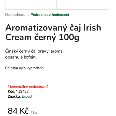
a
j
Průměrné
Neohodnoceno
Podrobnosti hodnocení
í
hodnocení
Aromatizovaný čaj Irish
produktu
t
je
?
Cream černý 100g
0,0
z
5
hvězdiček.
Čínský černý čaj pravý, aroma.
obsahuje kofein.
HLEDAT
Položka byla vyprodána…
D
Momentálně nedostupné
o
Kód:
Y12426
p
Značka:
Expect
o
r
84 Kč
u
/ ks