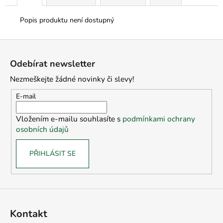
Popis produktu není dostupný
Z
á
Odebírat newsletter
p
Nezmeškejte žádné novinky či slevy!
a
t
E-mail
í
Vložením e-mailu souhlasíte s
podmínkami ochrany
osobních údajů
PŘIHLÁSIT SE
Kontakt