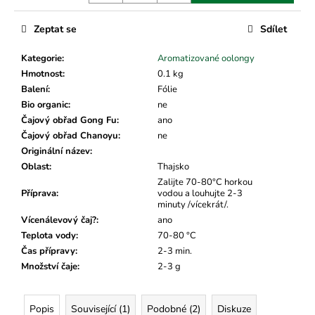
č
u
Zeptat se
Sdílet
j
e
Kategorie
:
Aromatizované oolongy
m
Hmotnost
:
0.1 kg
e
Balení
:
Fólie
Bio organic
:
ne
Čajový obřad Gong Fu
:
ano
Čajový obřad Chanoyu
:
ne
Originální název
:
Oblast
:
Thajsko
Zalijte 70-80°C horkou
Příprava
:
vodou a louhujte 2-3
minuty /vícekrát/.
Vícenálevový čaj?
:
ano
Teplota vody
:
70-80 °C
Čas přípravy
:
2-3 min.
Množství čaje
:
2-3 g
Popis
Související (1)
Podobné (2)
Diskuze