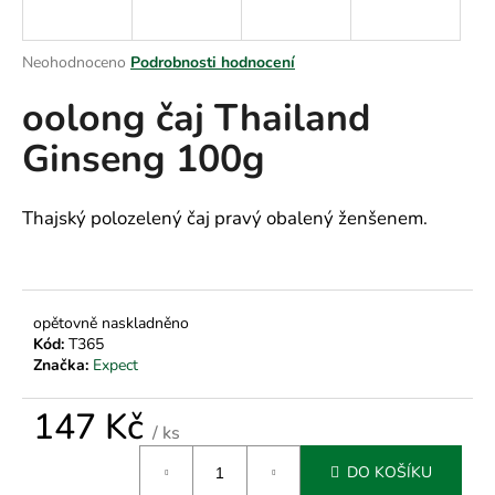
a
j
Průměrné
Neohodnoceno
Podrobnosti hodnocení
í
hodnocení
oolong čaj Thailand
produktu
t
je
?
Ginseng 100g
0,0
z
5
hvězdiček.
Thajský polozelený čaj pravý obalený ženšenem.
HLEDAT
opětovně naskladněno
Kód:
T365
D
Značka:
Expect
o
p
147 Kč
o
/ ks
r
Měrná
u
DO KOŠÍKU
cena: