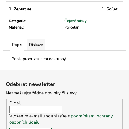
č
u
Zeptat se
Sdílet
j
e
Kategorie
:
Čajové misky
m
Materiál
:
Porcelán
e
Popis
Diskuze
Popis produktu není dostupný
Z
á
Odebírat newsletter
p
Nezmeškejte žádné novinky či slevy!
a
t
E-mail
í
Vložením e-mailu souhlasíte s
podmínkami ochrany
osobních údajů