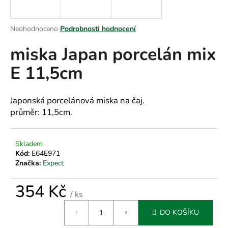
a
j
Průměrné
Neohodnoceno
Podrobnosti hodnocení
í
hodnocení
miska Japan porcelán mix
produktu
t
je
?
E 11,5cm
0,0
z
5
hvězdiček.
Japonská porcelánová miska na čaj.
průměr: 11,5cm.
HLEDAT
Skladem
Kód:
E64E971
D
Značka:
Expect
o
p
354 Kč
/ ks
o
Měrná
r
DO KOŠÍKU
cena:
u